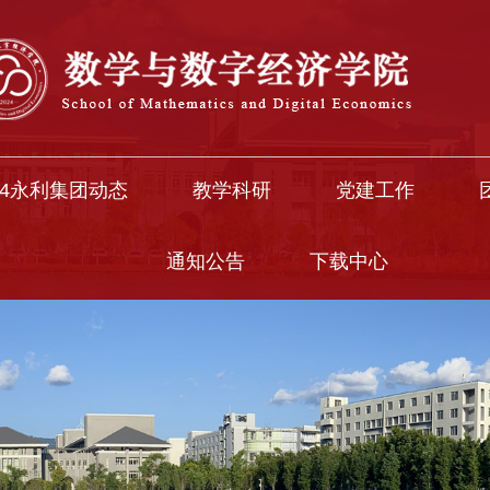
中国·304永利(集团有限公司)-官方网站
04永利集团动态
教学科研
党建工作
通知公告
下载中心