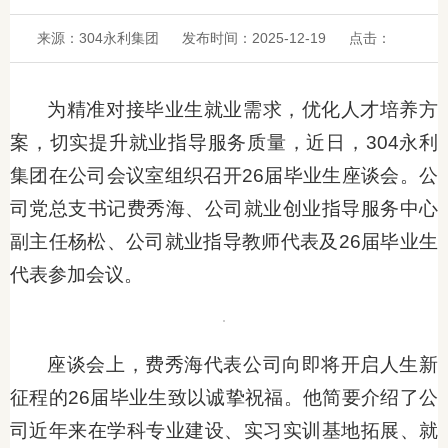
来源：304永利集团
发布时间：2025-12-19
点击：
为精准对接毕业生就业需求，优化人才培养方
案，切实提升就业指导服务质量，近日，304永利
集团在公司会议室组织召开26届毕业生座谈会。公
司党总支书记费秀海、公司就业创业指导服务中心
副主任杨松、公司就业指导教师代表及26届毕业生
代表参加会议。
座谈会上，费秀海代表公司向即将开启人生新
征程的26届毕业生致以诚挚祝福。他简要介绍了公
司近年来在学科专业建设、实习实训基地拓展、就