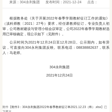
来源：304永利集团
发布时间：2021-12-24
点击：
根据教务处《关于开展2022年春季学期教材征订工作的通知》
（滇科师教〔2021〕27号）要求，经任课教师征订，专业负责人初
审，​公司教材建设与管理小组会议审定，公司2022年春季学期教材选
用已审核确定，现公示如下（见附件）。
公示时间为2021年12月24日至12月28日。公示期内，如有异
议，可直接向​304永利集团反映。联系电话：08838882637，联系
人：马老师。
​304永利集团
2021年12月24日
附件【
附件3：​304永利集团2022年春季教材征订单2021.12.23（终）.xlsx
】已
下载
次