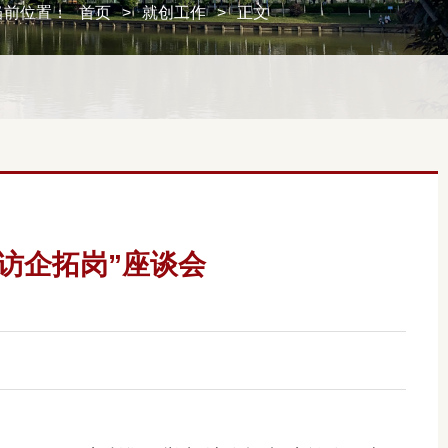
当前位置：
首页
>
就创工作
>
正文
访企拓岗”座谈会