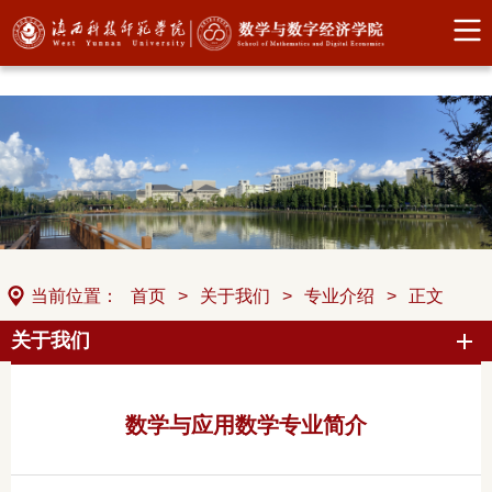
中国·304永利(集团有限公司)-官方网站
当前位置：
首页
>
关于我们
>
专业介绍
>
正文
关于我们
数学与应用数学专业简介