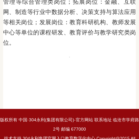
管理等综合管理类岗位；拓展岗位：金融、互联
网、制造等行业中数据分析、决策支持与算法应用
等相关岗位；发展岗位：教育科研机构、教师发展
中心等单位的课程研发、教育评价与教学研究类岗
位。
版权所有 中国·304永利(集团有限公司)-官方网站 联系地址 临沧市学府路
2号 邮编 677000
技术支持 304永利集团官网入口教育数字化中心 Copyright@2015 All